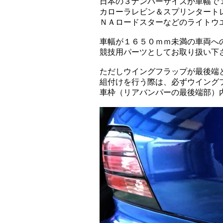
日本の３ナンバーサイズが車幅で１７０
カローラレビン＆スプリンタートレノで車幅が
ＮＡロードスターなどのライトウエイトスポ
車幅が１６５０ｍｍ未満の車両への装着は、
競技用パーツとしてお取り扱い下さ
ただしウイングフラップが最後端となる組み
組付けを行う際は、必ずウイングフラッ
車枠（リアバンパーの最後端部）内に収まる