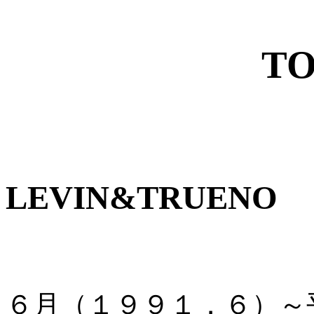
T
LEVIN&TRUENO
前期（ZEN
６月（１９９１．６）～