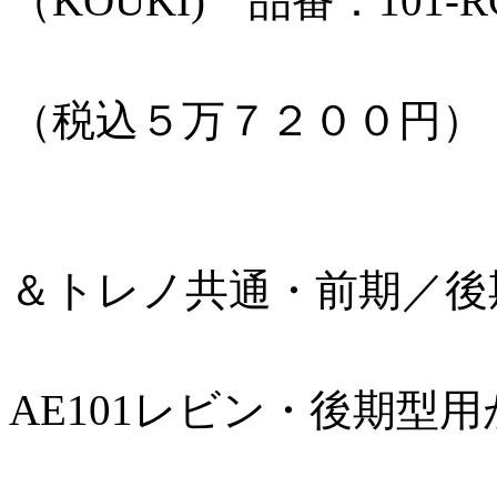
（KOUKI) 品番：101-RC
本体価格：
（税込５万７２００円）
フロントバ
＆トレノ共通・前期／後
フロントウ
AE101レビン・後期型
（トヨタ純